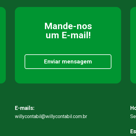
Mande-nos
um E-mail!
Enviar mensagem
E-mails:
Ho
willycontabil@willycontabil.com.br
Se
Es