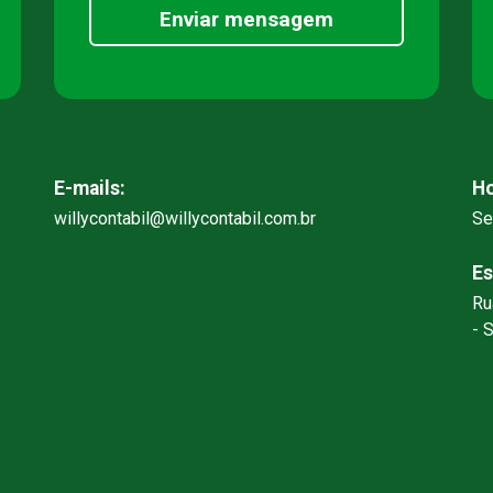
Enviar mensagem
E-mails:
Ho
willycontabil@willycontabil.com.br
Se
Es
Ru
- 