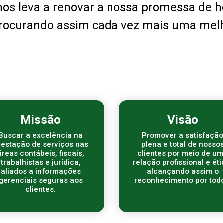
nos leva a renovar a nossa promessa de h
procurando assim cada vez mais uma melh
Missão
Visão
Buscar a excelência na
Promover a satisfação
restação de serviços nas
plena e total de nosso
áreas contábeis, fiscais,
clientes por meio de u
trabalhistas e jurídica,
relação profissional e éti
aliados a informações
alcançando assim o
gerenciais seguras aos
reconhecimento por todo
clientes.