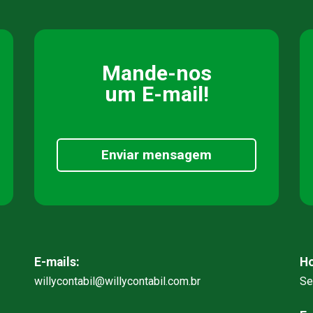
Mande-nos
um E-mail!
Enviar mensagem
E-mails:
Ho
willycontabil@willycontabil.com.br
Se