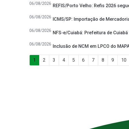
06/08/2026
REFIS/Porto Velho: Refis 2026 segue
06/08/2026
ICMS/SP: Importação de Mercadoria
06/08/2026
NFS-e/Cuiabá: Prefeitura de Cuiabá
06/08/2026
Inclusão de NCM em LPCO do MAP
1
2
3
4
5
6
7
8
9
10