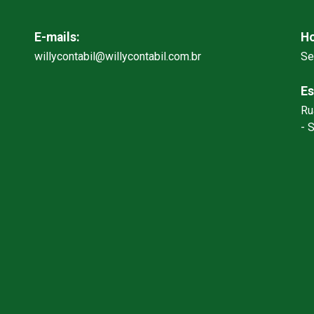
E-mails:
Ho
willycontabil@willycontabil.com.br
Se
Es
Ru
- 