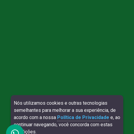
Direitos reservados à Willy Contábil - 2026
Nós utilizamos cookies e outras tecnologias
semelhantes para melhorar a sua experiência, de
SITE VERIFICADO:
DESENVOLVIMENTO:
acordo com a nossa
Política de Privacidade
e, ao
continuar navegando, você concorda com estas
condições.