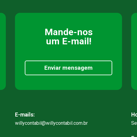
Mande-nos
um E-mail!
Enviar mensagem
E-mails:
Ho
willycontabil@willycontabil.com.br
Se