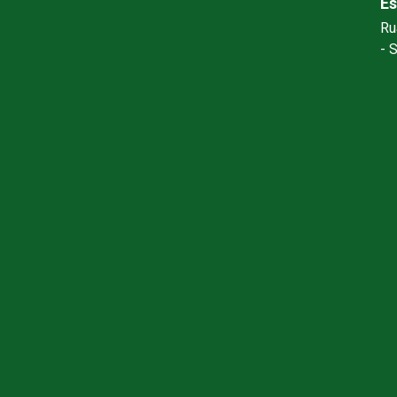
Es
Ru
- 