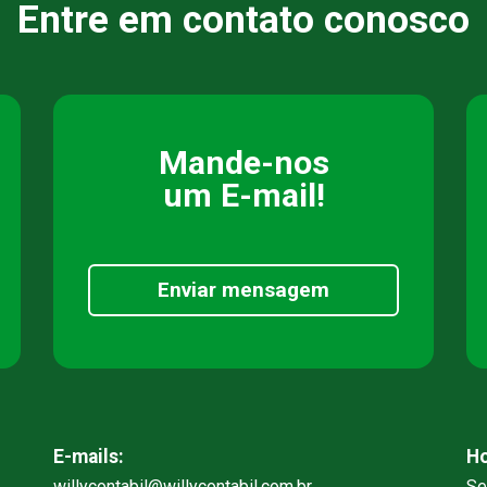
Entre em contato conosco
Mande-nos
um E-mail!
Enviar mensagem
E-mails:
Ho
willycontabil@willycontabil.com.br
Se