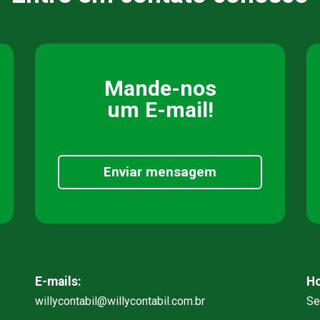
Mande-nos
um E-mail!
Enviar mensagem
E-mails:
Ho
willycontabil@willycontabil.com.br
Se