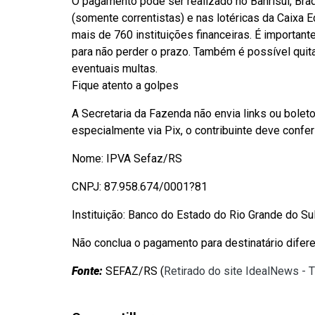
O pagamento pode ser realizado no Banrisul, Brad
(somente correntistas) e nas lotéricas da Caixa 
mais de 760 instituições financeiras. É importan
para não perder o prazo. Também é possível quita
eventuais multas.
Fique atento a golpes
A Secretaria da Fazenda não envia links ou bolet
especialmente via Pix, o contribuinte deve confe
Nome: IPVA Sefaz/RS
CNPJ: 87.958.674/0001?81
Instituição: Banco do Estado do Rio Grande do Sul
Não conclua o pagamento para destinatário difere
Fonte:
SEFAZ/RS (
Retirado do site IdealNews - 