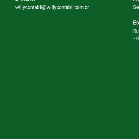
willycontabil@willycontabil.com.br
Se
Es
Ru
- 