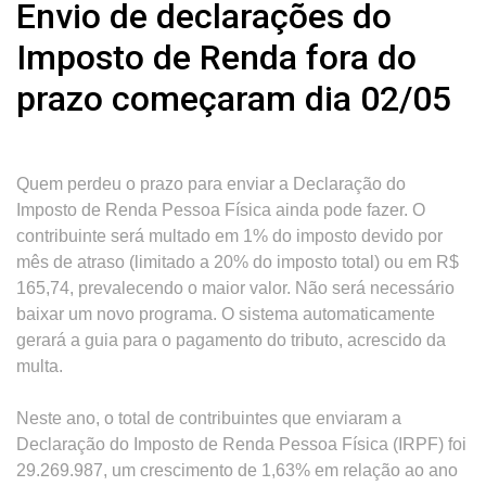
Envio de declarações do
Imposto de Renda fora do
prazo começaram dia 02/05
Quem perdeu o prazo para enviar a Declaração do
Imposto de Renda Pessoa Física ainda pode fazer. O
contribuinte será multado em 1% do imposto devido por
mês de atraso (limitado a 20% do imposto total) ou em R$
165,74, prevalecendo o maior valor. Não será necessário
baixar um novo programa. O sistema automaticamente
gerará a guia para o pagamento do tributo, acrescido da
multa.
Neste ano, o total de contribuintes que enviaram a
Declaração do Imposto de Renda Pessoa Física (IRPF) foi
29.269.987, um crescimento de 1,63% em relação ao ano