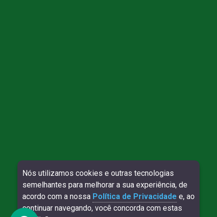
Direitos reservados à Willy Contábil - 2026
Nós utilizamos cookies e outras tecnologias
semelhantes para melhorar a sua experiência, de
SITE VERIFICADO:
DESENVOLVIMENTO:
acordo com a nossa
Política de Privacidade
e, ao
continuar navegando, você concorda com estas