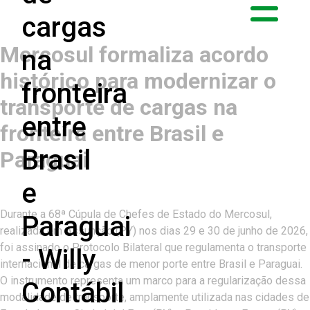
Mercosul formaliza acordo
histórico para modernizar o
transporte de cargas na
fronteira entre Brasil e
Paraguai
Durante a 68ª Cúpula de Chefes de Estado do Mercosul,
realizada em Assunção (PY) nos dias 29 e 30 de junho de 2026,
foi assinado o Protocolo Bilateral que regulamenta o transporte
internacional de cargas de menor porte entre Brasil e Paraguai.
O instrumento representa um marco para a regularização dessa
modalidade de transporte, amplamente utilizada nas cidades de