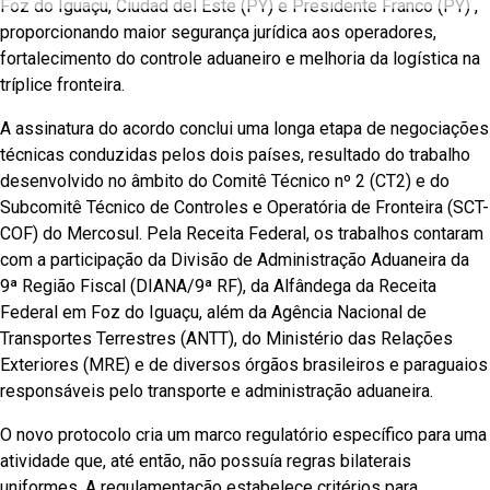
Foz do Iguaçu, Ciudad del Este (PY) e Presidente Franco (PY) ,
proporcionando maior segurança jurídica aos operadores,
fortalecimento do controle aduaneiro e melhoria da logística na
tríplice fronteira.
A assinatura do acordo conclui uma longa etapa de negociações
técnicas conduzidas pelos dois países, resultado do trabalho
desenvolvido no âmbito do Comitê Técnico nº 2 (CT2) e do
Subcomitê Técnico de Controles e Operatória de Fronteira (SCT-
COF) do Mercosul. Pela Receita Federal, os trabalhos contaram
com a participação da Divisão de Administração Aduaneira da
9ª Região Fiscal (DIANA/9ª RF), da Alfândega da Receita
Federal em Foz do Iguaçu, além da Agência Nacional de
Transportes Terrestres (ANTT), do Ministério das Relações
Exteriores (MRE) e de diversos órgãos brasileiros e paraguaios
responsáveis pelo transporte e administração aduaneira.
O novo protocolo cria um marco regulatório específico para uma
atividade que, até então, não possuía regras bilaterais
uniformes. A regulamentação estabelece critérios para