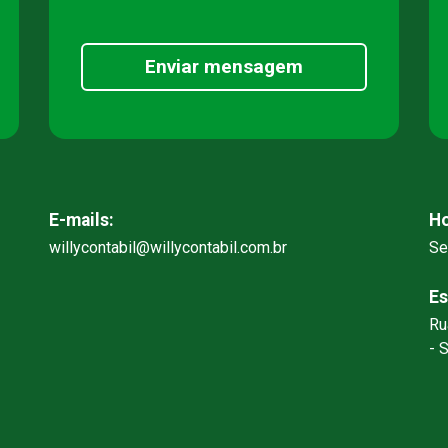
Enviar mensagem
E-mails:
Ho
willycontabil@willycontabil.com.br
Se
Es
Ru
- 