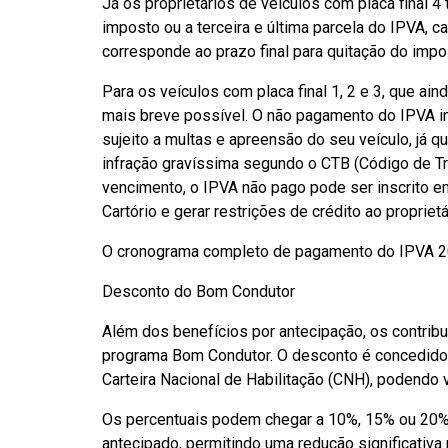
Já os proprietários de veículos com placa final 4 
imposto ou a terceira e última parcela do IPVA, 
corresponde ao prazo final para quitação do impo
Para os veículos com placa final 1, 2 e 3, que ai
mais breve possível. O não pagamento do IPVA in
sujeito a multas e apreensão do seu veículo, já q
infração gravíssima segundo o CTB (Código de Trân
vencimento, o IPVA não pago pode ser inscrito em
Cartório e gerar restrições de crédito ao proprietá
O cronograma completo de pagamento do IPVA 20
Desconto do Bom Condutor
Além dos benefícios por antecipação, os contrib
programa Bom Condutor. O desconto é concedido 
Carteira Nacional de Habilitação (CNH), podendo
Os percentuais podem chegar a 10%, 15% ou 20%
antecipado, permitindo uma redução significativa n