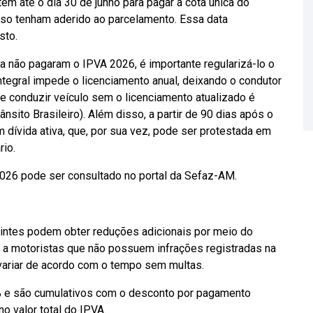
têm até o dia 30 de junho para pagar a cota única do
caso tenham aderido ao parcelamento. Essa data
sto.
nda não pagaram o IPVA 2026, é importante regularizá-lo o
tegral impede o licenciamento anual, deixando o condutor
ue conduzir veículo sem o licenciamento atualizado é
sito Brasileiro). Além disso, a partir de 90 dias após o
 dívida ativa, que, por sua vez, pode ser protestada em
rio.
26 pode ser consultado no portal da Sefaz-AM.
uintes podem obter reduções adicionais por meio do
a motoristas que não possuem infrações registradas na
 variar de acordo com o tempo sem multas.
 e são cumulativos com o desconto por pagamento
o valor total do IPVA.