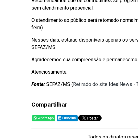
Recomendamos que os contribuintes se programe
sem atendimento presencial.
O atendimento ao público será retomado normalm
feira).
Nesses dias, estarão disponíveis apenas os serv
SEFAZ/MS.
Agradecemos sua compreensão e permanecemos à
Atenciosamente,
Fonte:
SEFAZ/MS (
Retirado do site IdealNews -
Compartilhar
WhatsApp
Linkedin
Todos os direitos reser