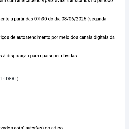
m com antecedência para evitar transtornos no período
ente a partir das 07h30 do dia 08/06/2026 (segunda-
iços de autoatendimento por meio dos canais digitais da
 disposição para quaisquer dúvidas.
 TI-IDEAL
)
vados ao(s) autor(es) do artigo.