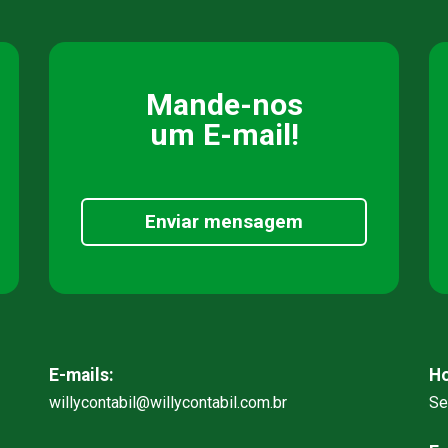
Mande-nos
um E-mail!
Enviar mensagem
E-mails:
Ho
willycontabil@willycontabil.com.br
Se