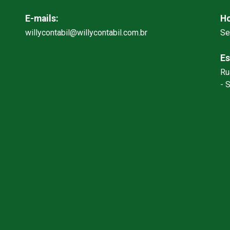
E-mails:
Ho
willycontabil@willycontabil.com.br
Se
Es
Ru
- 