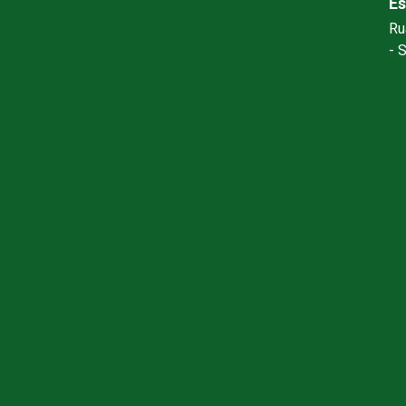
Es
Ru
- 