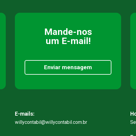
Mande-nos
um E-mail!
Enviar mensagem
E-mails:
Ho
willycontabil@willycontabil.com.br
Se