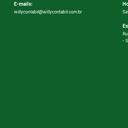
E-mails:
Ho
willycontabil@willycontabil.com.br
Se
Es
Ru
- 