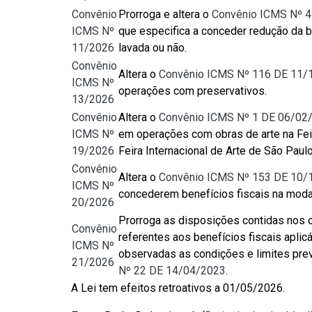
Convênio
Prorroga e altera o
Convênio ICMS Nº 
ICMS Nº
que especifica a conceder redução da b
11/2026
lavada ou não.
Convênio
Altera o
Convênio ICMS Nº 116 DE 11/
ICMS Nº
operações com preservativos.
13/2026
Convênio
Altera o
Convênio ICMS Nº 1 DE 06/02
ICMS Nº
em operações com obras de arte na Feira
19/2026
Feira Internacional de Arte de São Paulo
Convênio
Altera o
Convênio ICMS Nº 153 DE 10/
ICMS Nº
concederem benefícios fiscais na moda
20/2026
Prorroga as disposições contidas nos 
Convênio
referentes aos benefícios fiscais aplicá
ICMS Nº
observadas as condições e limites previ
21/2026
Nº 22 DE 14/04/2023
.
A Lei tem efeitos retroativos a 01/05/2026.