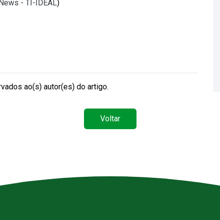
lNews - TI-IDEAL
)
vados ao(s) autor(es) do artigo.
Voltar