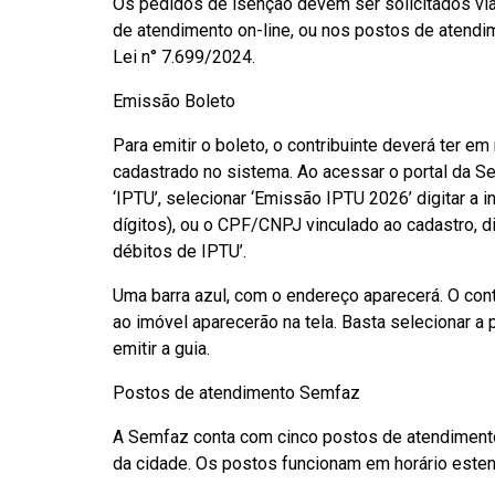
Os pedidos de isenção devem ser solicitados via 
de atendimento on-line, ou nos postos de atendi
Lei n° 7.699/2024.
Emissão Boleto
Para emitir o boleto, o contribuinte deverá ter e
cadastrado no sistema. Ao acessar o portal da Se
‘IPTU’, selecionar ‘Emissão IPTU 2026’ digitar a in
dígitos), ou o CPF/CNPJ vinculado ao cadastro, d
débitos de IPTU’.
Uma barra azul, com o endereço aparecerá. O cont
ao imóvel aparecerão na tela. Basta selecionar a 
emitir a guia.
Postos de atendimento Semfaz
A Semfaz conta com cinco postos de atendimento
da cidade. Os postos funcionam em horário esten