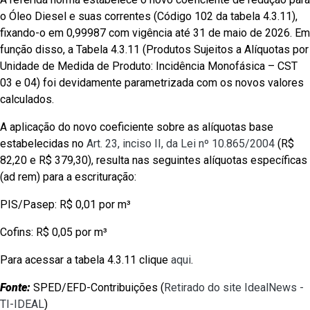
o Óleo Diesel e suas correntes (Código 102 da tabela 4.3.11),
fixando-o em 0,99987 com vigência até 31 de maio de 2026. Em
função disso, a Tabela 4.3.11 (Produtos Sujeitos a Alíquotas por
Unidade de Medida de Produto: Incidência Monofásica – CST
03 e 04) foi devidamente parametrizada com os novos valores
calculados.
A aplicação do novo coeficiente sobre as alíquotas base
estabelecidas no
Art. 23, inciso II, da Lei nº 10.865/2004
(R$
82,20 e R$ 379,30), resulta nas seguintes alíquotas específicas
(ad rem) para a escrituração:
PIS/Pasep: R$ 0,01 por m³
Cofins: R$ 0,05 por m³
Para acessar a tabela 4.3.11 clique
aqui
.
Fonte:
SPED/EFD-Contribuições (
Retirado do site IdealNews -
TI-IDEAL
)