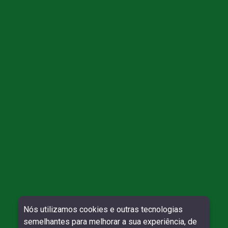
Direitos reservados à Willy Contábil - 2026
Nós utilizamos cookies e outras tecnologias
semelhantes para melhorar a sua experiência, de
SITE VERIFICADO:
DESENVOLVIMENTO: