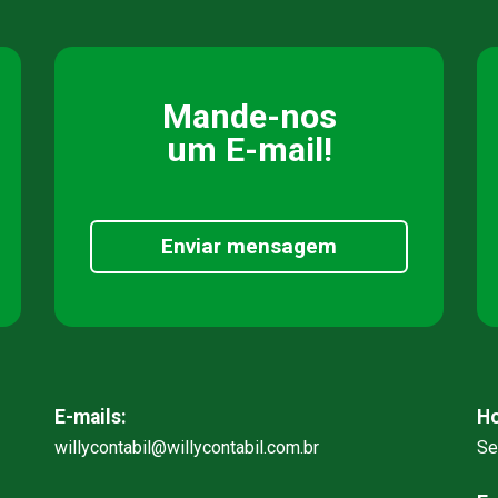
Mande-nos
um E-mail!
Enviar mensagem
E-mails:
Ho
willycontabil@willycontabil.com.br
Se