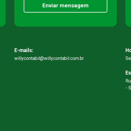
Enviar mensagem
E-mails:
Ho
willycontabil@willycontabil.com.br
Se
Es
Ru
- 