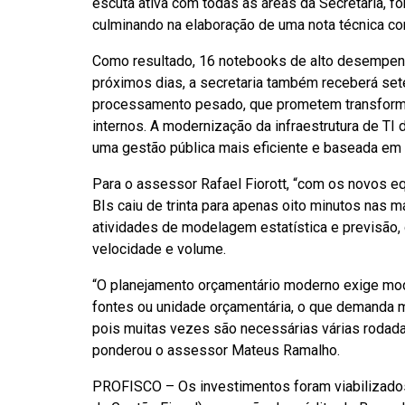
escuta ativa com todas as áreas da Secretaria, f
culminando na elaboração de uma nota técnica co
Como resultado, 16 notebooks de alto desempenh
próximos dias, a secretaria também receberá se
processamento pesado, que prometem transformar
internos. A modernização da infraestrutura de TI 
uma gestão pública mais eficiente e baseada em
Para o assessor Rafael Fiorott, “com os novos 
BIs caiu de trinta para apenas oito minutos nas
atividades de modelagem estatística e previsão
velocidade e volume.
“O planejamento orçamentário moderno exige mod
fontes ou unidade orçamentária, o que demanda 
pois muitas vezes são necessárias várias rodad
ponderou o assessor Mateus Ramalho.
PROFISCO – Os investimentos foram viabilizados